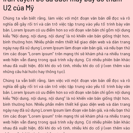
U2 của Mỹ
Chúng ta vẫn biết rằng, làm việc với một đoạn văn bản dễ đọc và rõ
nghĩa dễ gây rối trí và cản trở việc tập trung vào yếu tố trình bày văn
bản. Lorem Ipsum có ưu điểm hơn so với đoạn văn bản chỉ gồm nội dung
kiểu “Nội dung, nội dung, nội dung” là nó khiến văn bản giống thật hơn,
bình thường hơn. Nhiều phần mềm thiết kế giao diện web và dàn trang
ngày nay đã sử dụng Lorem Ipsum làm đoạn văn bản giả, và nếu bạn thử
tìm các đoạn “Lorem ipsum” trên mạng thì sẽ khám phá ra nhiều trang
web hiện vẫn đang trong quá trình xây dựng. Có nhiều phiên bản khác
nhau đã xuất hiện, đôi khi do vô tình, nhiều khi do cố ý (xen thêm vào
những câu hài hước hay thông tục).
Chúng ta vẫn biết rằng, làm việc với một đoạn văn bản dễ đọc và rõ
nghĩa dễ gây rối trí và cản trở việc tập trung vào yếu tố trình bày văn
bản. Lorem Ipsum có ưu điểm hơn so với đoạn văn bản chỉ gồm nội dung
kiểu “Nội dung, nội dung, nội dung” là nó khiến văn bản giống thật hơn,
bình thường hơn. Nhiều phần mềm thiết kế giao diện web và dàn trang
ngày nay đã sử dụng Lorem Ipsum làm đoạn văn bản giả, và nếu bạn thử
tìm các đoạn “Lorem ipsum” trên mạng thì sẽ khám phá ra nhiều trang
web hiện vẫn đang trong quá trình xây dựng. Có nhiều phiên bản khác
nhau đã xuất hiện, đôi khi do vô tình, nhiều khi do cố ý (xen thêm vào