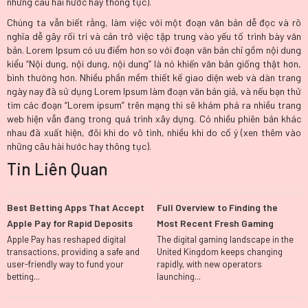
những câu hài hước hay thông tục).
Chúng ta vẫn biết rằng, làm việc với một đoạn văn bản dễ đọc và rõ
nghĩa dễ gây rối trí và cản trở việc tập trung vào yếu tố trình bày văn
bản. Lorem Ipsum có ưu điểm hơn so với đoạn văn bản chỉ gồm nội dung
kiểu “Nội dung, nội dung, nội dung” là nó khiến văn bản giống thật hơn,
bình thường hơn. Nhiều phần mềm thiết kế giao diện web và dàn trang
ngày nay đã sử dụng Lorem Ipsum làm đoạn văn bản giả, và nếu bạn thử
tìm các đoạn “Lorem ipsum” trên mạng thì sẽ khám phá ra nhiều trang
web hiện vẫn đang trong quá trình xây dựng. Có nhiều phiên bản khác
nhau đã xuất hiện, đôi khi do vô tình, nhiều khi do cố ý (xen thêm vào
những câu hài hước hay thông tục).
Tin Liên Quan
Best Betting Apps That Accept
Full Overview to Finding the
Apple Pay for Rapid Deposits
Most Recent Fresh Gaming
Platforms in the UK
Apple Pay has reshaped digital
The digital gaming landscape in the
transactions, providing a safe and
United Kingdom keeps changing
user-friendly way to fund your
rapidly, with new operators
betting...
launching...