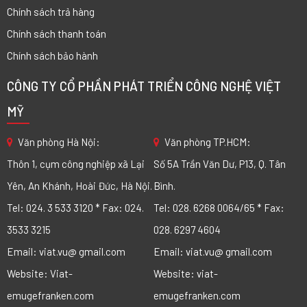
Chính sách trả hàng
Chính sách thanh toán
Chính sách bảo hành
CÔNG TY CỔ PHẦN PHÁT TRIỂN CÔNG NGHỆ VIỆT
MỸ
Văn phòng Hà Nội:
Văn phòng TP.HCM:
Thôn 1, cụm công nghiệp xã Lại
Số 5A Trần Văn Dư, P13, Q. Tân
Yên, An Khánh, Hoài Đức, Hà Nội.
Bình.
Tel: 024. 3 533 3120 * Fax: 024.
Tel: 028. 6268 0064/65 * Fax:
3533 3215
028. 6297 4604
Email: viat.vu@ gmail.com
Email: viat.vu@ gmail.com
Website: Viat-
Website: viat-
emugefranken.com
emugefranken.com