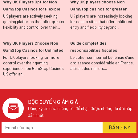
Why UK Players Opt for Non
Why UK players choose Non
GamStop Casinos for Flexible
GamStop casinos for greater
Gaming Options
gaming flexibility
UK players are actively seeking
UK players are increasingly looking
gaming platforms that offer greater
for casino sites that offer unfiltered
flexibility and control over their...
entry and flexibility beyond...
Why UK Players Choose Non
Guide complet des
GamStop Casinos for Unlimited
responsabilités fiscales
Casino Freedom
concernant vos revenus du
For UK players looking for more
Le poker sur internet bénéficie d’une
control over their gaming
croissance considérable en France,
poker en ligne
experience, non GamStop Casinos
attirant des milliers...
UK offer an...
ĐỘC QUYỀN GIẢM GIÁ
Đăng ký tin của chúng tôi để nhận được những ưu đãi hấp
dẫn nhất