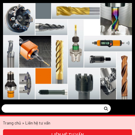
Tìm
Search
kiếm:
Trang chủ
»
Liên hệ tư vấn
LIÊN HỆ TƯ VẤN