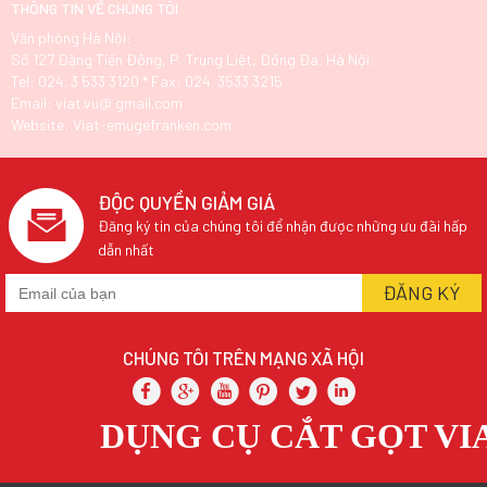
THÔNG TIN VỀ CHÚNG TÔI
Văn phòng Hà Nội:
Số 127 Đặng Tiến Đông, P. Trung Liệt, Đống Đa, Hà Nội.
Tel: 024. 3 533 3120 * Fax: 024. 3533 3215
Email: viat.vu@ gmail.com
Website: Viat-emugefranken.com
ĐỘC QUYỀN GIẢM GIÁ
Đăng ký tin của chúng tôi để nhận được những ưu đãi hấp
dẫn nhất
CHÚNG TÔI TRÊN MẠNG XÃ HỘI
DỤNG CỤ CẮT GỌT VIA