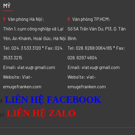
MỸ
Văn phòng Hà Nội:
Văn phòng TP.HCM:
Thôn 1, cụm công nghiệp xã Lại
Số 5A Trần Văn Dư, P13, Q. Tân
Yên, An Khánh, Hoài Đức, Hà Nội.
Bình.
Tel: 024. 3 533 3120 * Fax: 024.
Tel: 028. 6268 0064/65 * Fax:
3533 3215
028. 6297 4604
Email: viat.vu@ gmail.com
Email: viat.vu@ gmail.com
Website: Viat-
Website: viat-
emugefranken.com
emugefranken.com
LIÊN HỆ FACEBOOK
LIÊN HỆ ZALO