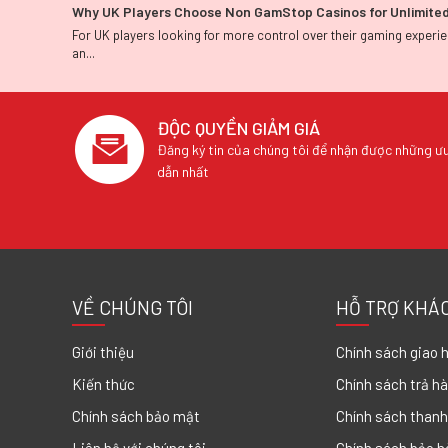
Why UK Players Choose Non GamStop Casinos for Unlimite
For UK players looking for more control over their gaming exper
an...
ĐỘC QUYỀN GIẢM GIÁ
Đăng ký tin của chúng tôi để nhận được những ưu
dẫn nhất
VỀ CHÚNG TÔI
HỖ TRỢ KHÁ
Giới thiệu
Chính sách giao 
Kiến thức
Chính sách trả h
Chính sách bảo mật
Chính sách thanh
Liên hệ với chúng tôi
Chính sách bảo h