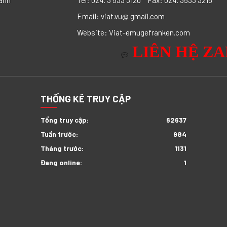
Email: viat.vu@ gmail.com
Website: Viat-emugefranken.com
LIÊN HỆ Z
THỐNG KÊ TRUY CẬP
Tổng truy cập:
62637
Tuần trước:
984
Tháng trước:
1131
Đang online:
1