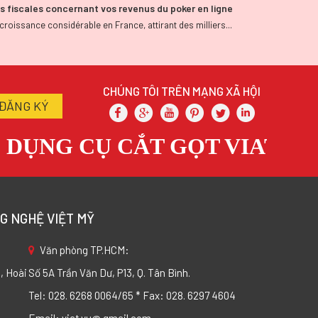
s fiscales concernant vos revenus du poker en ligne
croissance considérable en France, attirant des milliers...
CHÚNG TÔI TRÊN MẠNG XÃ HỘI
NG CỤ CẮT GỌT VIAT VIỆT
G NGHỆ VIỆT MỸ
Văn phòng TP.HCM:
, Hoài
Số 5A Trần Văn Dư, P13, Q. Tân Bình.
Tel: 028. 6268 0064/65 * Fax: 028. 6297 4604
Email: viat.vu@ gmail.com