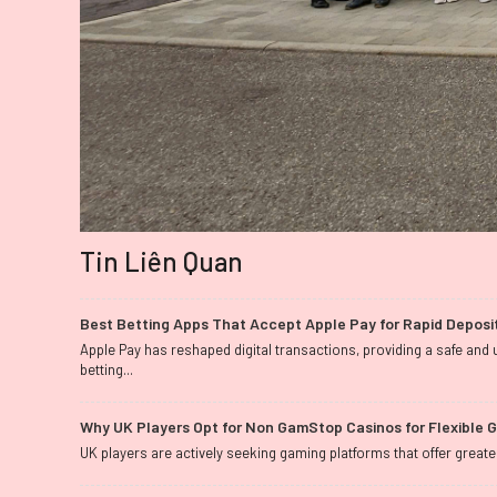
Tin Liên Quan
Best Betting Apps That Accept Apple Pay for Rapid Deposi
Apple Pay has reshaped digital transactions, providing a safe and 
betting...
Why UK Players Opt for Non GamStop Casinos for Flexible 
UK players are actively seeking gaming platforms that offer greater f