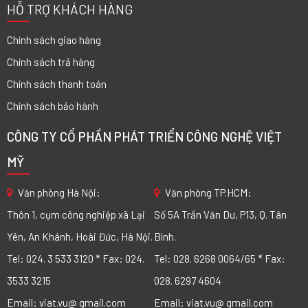
HỖ TRỢ KHÁCH HÀNG
Chính sách giao hàng
Chính sách trả hàng
Chính sách thanh toán
Chính sách bảo hành
CÔNG TY CỔ PHẦN PHÁT TRIỂN CÔNG NGHỆ VIỆT
MỸ
Văn phòng Hà Nội:
Văn phòng TP.HCM:
Thôn 1, cụm công nghiệp xã Lại
Số 5A Trần Văn Dư, P13, Q. Tân
Yên, An Khánh, Hoài Đức, Hà Nội.
Bình.
Tel: 024. 3 533 3120 * Fax: 024.
Tel: 028. 6268 0064/65 * Fax:
3533 3215
028. 6297 4604
Email: viat.vu@ gmail.com
Email: viat.vu@ gmail.com