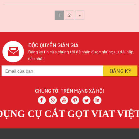
1
2
»
ĐỘC QUYỀN GIẢM GIÁ
Đăng ký tin của chúng tôi để nhận được những ưu đãi hấp
dẫn nhất
CHÚNG TÔI TRÊN MẠNG XÃ HỘI
G CỤ CẮT GỌT VIAT VIỆT 