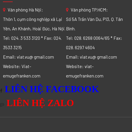
Văn phòng Hà Nội:
Văn phòng TP.HCM:
Thôn 1, cụm công nghiệp xã Lại
Số 5A Trần Văn Dư, P13, Q. Tân
Yên, An Khánh, Hoài Đức, Hà Nội.
Bình.
Tel: 024. 3 533 3120 * Fax: 024.
Tel: 028. 6268 0064/65 * Fax:
3533 3215
028. 6297 4604
Email: viat.vu@ gmail.com
Email: viat.vu@ gmail.com
Website: Viat-
Website: viat-
emugefranken.com
emugefranken.com
LIÊN HỆ FACEBOOK
LIÊN HỆ ZALO