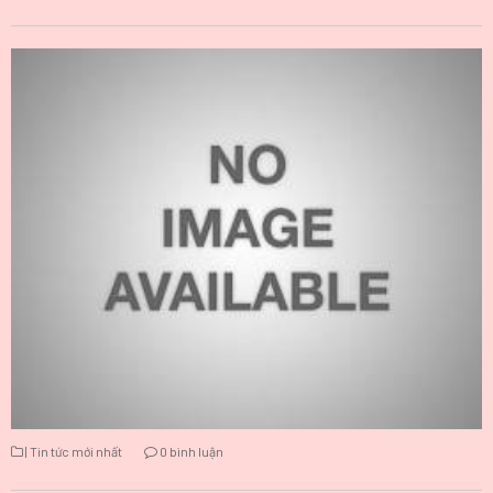
| Tin tức mới nhất
0 bình luận