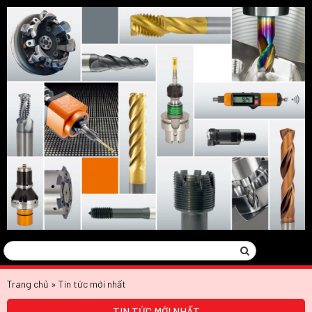
Tìm
Search
kiếm:
Trang chủ
»
Tin tức mới nhất
TIN TỨC MỚI NHẤT