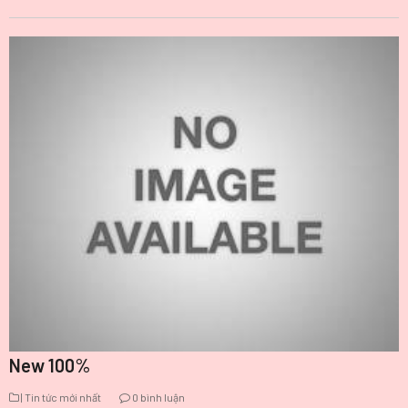
New 100%
| Tin tức mới nhất
0 bình luận