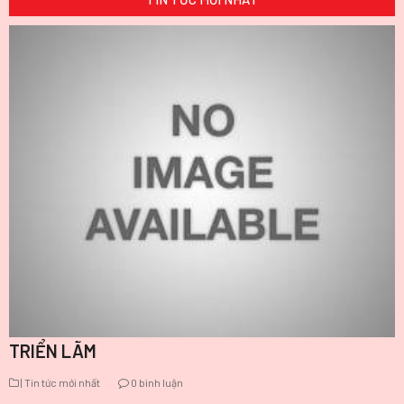
TRIỂN LÃM
| Tin tức mới nhất
0 bình luận