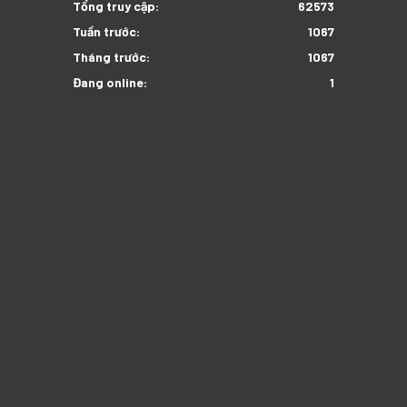
Tổng truy cập:
62573
Tuần trước:
1067
Tháng trước:
1067
Đang online:
1