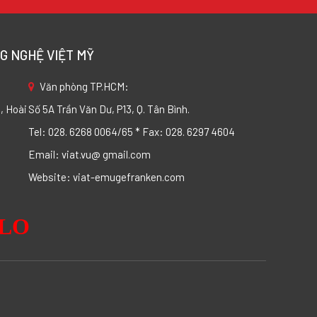
G NGHỆ VIỆT MỸ
Văn phòng TP.HCM:
, Hoài
Số 5A Trần Văn Dư, P13, Q. Tân Bình.
Tel: 028. 6268 0064/65 * Fax: 028. 6297 4604
Email: viat.vu@ gmail.com
Website: viat-emugefranken.com
ALO