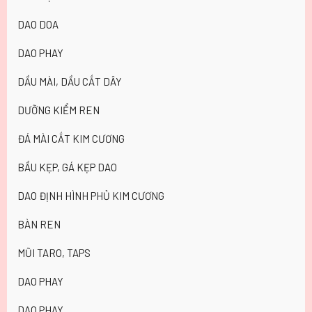
DAO DOA
DAO PHAY
DẦU MÀI, DẦU CẮT DÂY
DƯỠNG KIỂM REN
ĐÁ MÀI CẮT KIM CƯƠNG
BẦU KẸP, GÁ KẸP DAO
DAO ĐỊNH HÌNH PHỦ KIM CƯƠNG
BÀN REN
MŨI TARO, TAPS
DAO PHAY
DAO PHAY