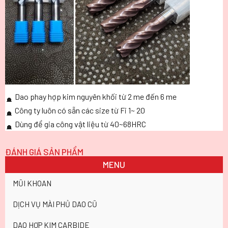
Dao phay hợp kim nguyên khối từ 2 me đến 6 me
Công ty luôn có s
ẵn các size từ Fi 1~ 20
Dùng để gia công vật liệu từ 40~68HRC
ĐÁNH GIÁ SẢN PHẨM
MENU
MŨI KHOAN
DỊCH VỤ MÀI PHỦ DAO CŨ
DAO HỢP KIM CARBIDE