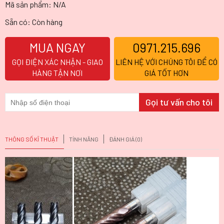
Mã sản phẩm:
N/A
Sẵn có: Còn hàng
MUA NGAY
0971.215.696
GỌI ĐIỆN XÁC NHẬN - GIAO
LIÊN HỆ VỚI CHÚNG TÔI ĐỂ CÓ
HÀNG TẬN NƠI
GIÁ TỐT HƠN
THÔNG SỐ KĨ THUẬT
TÍNH NĂNG
ĐÁNH GIÁ (0)