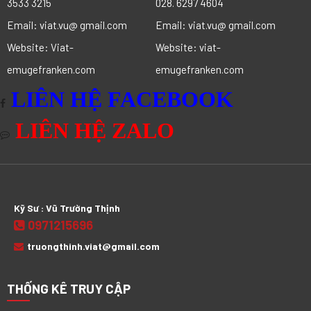
3533 3215
028. 6297 4604
Email: viat.vu@ gmail.com
Email: viat.vu@ gmail.com
Website: Viat-
Website: viat-
emugefranken.com
emugefranken.com
LIÊN HỆ FACEBOOK
LIÊN HỆ ZALO
Kỹ Sư : Vũ Trường Thịnh
0971215696
truongthinh.viat@gmail.com
THỐNG KÊ TRUY CẬP