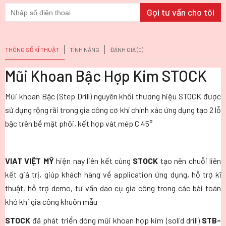
THÔNG SỐ KĨ THUẬT
TÍNH NĂNG
ĐÁNH GIÁ (0)
Mũi Khoan Bậc Hợp Kim STOCK
Mũi khoan Bậc (Step Drill) nguyên khối thương hiệu STOCK được
sử dụng rộng rãi trong gia công cơ khí chính xác ứng dụng tạo 2 lỗ
bậc trên bề mặt phôi, kết hợp vát mép C 45°
VIAT VIỆT MỸ
hiện nay liên kết cùng
STOCK
tạo nên chuỗi liên
kết giá trị, giúp khách hàng về application ứng dụng, hỗ trợ kĩ
thuật, hỗ trợ demo, tư vấn dao cụ gia công trong các bài toán
khó khi gia công khuôn mẫu
STOCK
đã phát triển dòng mũi khoan hợp kim (solid drill)
STB-