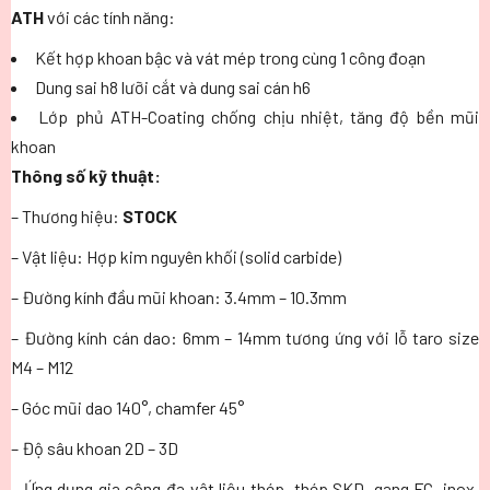
ATH
với các tính năng:
Kết hợp khoan bậc và vát mép trong cùng 1 công đoạn
Dung sai h8 lưỡi cắt và dung sai cán h6
Lớp phủ ATH-Coating chống chịu nhiệt, tăng độ bền mũi
khoan
Thông số kỹ thuật:
– Thương hiệu:
STOCK
– Vật liệu: Hợp kim nguyên khối (solid carbide)
– Đường kính đầu mũi khoan: 3.4mm – 10.3mm
– Đường kính cán dao: 6mm – 14mm tương ứng với lỗ taro size
M4 – M12
– Góc mũi dao 140°, chamfer 45°
– Độ sâu khoan 2D – 3D
– Ứng dụng gia công đa vật liệu thép, thép SKD, gang FC, inox,