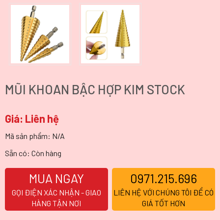
MŨI KHOAN BẬC HỢP KIM STOCK
Giá:
Liên hệ
Mã sản phẩm:
N/A
Sẵn có: Còn hàng
MUA NGAY
0971.215.696
GỌI ĐIỆN XÁC NHẬN - GIAO
LIÊN HỆ VỚI CHÚNG TÔI ĐỂ CÓ
HÀNG TẬN NƠI
GIÁ TỐT HƠN