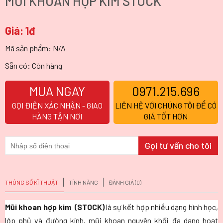
MŨI KHOAN HỢP KIM STOCK
Giá:
1đ
Mã sản phẩm:
N/A
Sẵn có: Còn hàng
MUA NGAY
0971.215.696
GỌI ĐIỆN XÁC NHẬN - GIAO
LIÊN HỆ VỚI CHÚNG TÔI ĐỂ CÓ
HÀNG TẬN NƠI
GIÁ TỐT HƠN
THÔNG SỐ KĨ THUẬT
TÍNH NĂNG
ĐÁNH GIÁ (0)
Mũi khoan hợp kim (STOCK)
là sự kết hợp nhiều dạng hình học,
lớp phủ và đường kính, mũi khoan nguyên khối đa dạng hoạt